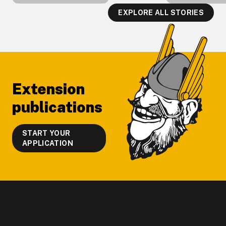
EXPLORE ALL STORIES
Footer
Extension
publications
START YOUR
APPLICATION